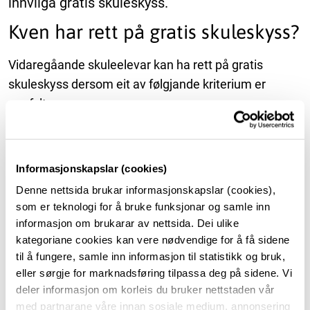
innvilga gratis skuleskyss.
Kven har rett på gratis skuleskyss?
Vidaregåande skuleelevar kan ha rett på gratis
skuleskyss dersom eit av følgjande kriterium er
oppfylt:
eleven bur utanfor ungdomsbilett-sonen
og har
lengre enn seks kilometer skuleveg.
Informasjonskapslar (cookies)
eleven er fylt 21 år og har lengre enn seks
Denne nettsida brukar informasjonskapslar (cookies),
kilometer skoleveg (målt langs kortaste farbare
som er teknologi for å bruke funksjonar og samle inn
veg).
informasjon om brukarar av nettsida. Dei ulike
kategoriane cookies kan vere nødvendige for å få sidene
elevar med varig eller midlertidig
til å fungere, samle inn informasjon til statistikk og bruk,
funksjonshemning/sjukdom kan ha rett på skyss
eller sørgje for marknadsføring tilpassa deg på sidene. Vi
mellom skule og heim uavhengig av
deler informasjon om korleis du bruker nettstaden vår
reiselengde.
med partnarane våre innan sosiale medium, annonsering