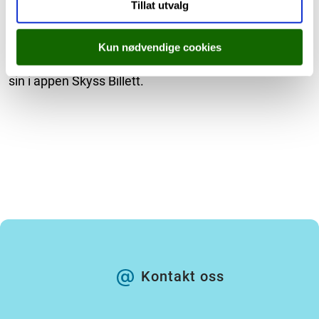
Tillat utvalg
Skuleskyssbillett på mobil:
Frå og med skulestart i
august 2023 kan elevar ved alle ungdoms- og
Kun nødvendige cookies
vidaregåande skular i Vestland få skuleskyssbilletten
sin i appen Skyss Billett.
Kontakt oss