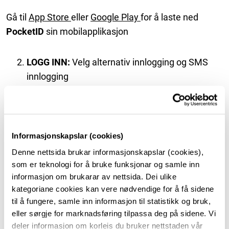
Gå til
App Store
eller
Google Play
for å laste ned
PocketID
sin mobilapplikasjon
LOGG INN:
Velg alternativ innlogging og SMS
innlogging
BEKREFT BILDE:
Bekreft skulefoto bilde av deg sjølv i applikasjonen,
eller ta eit sjølvportrett.
Informasjonskapslar (cookies)
Denne nettsida brukar informasjonskapslar (cookies),
ALT OK:
som er teknologi for å bruke funksjonar og samle inn
informasjon om brukarar av nettsida. Dei ulike
Du er no klar til å bruke PocketID sin
kategoriane cookies kan vere nødvendige for å få sidene
til å fungere, samle inn informasjon til statistikk og bruk,
mobilapplikasjon, med tilgang til Skulebevis og
eller sørgje for marknadsføring tilpassa deg på sidene. Vi
Bibliotek­kort. Bilde er også tilgjengeleg for
deler informasjon om korleis du bruker nettstaden vår