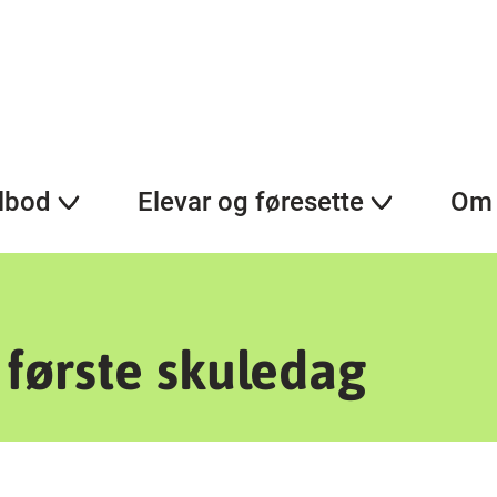
lbod
Elevar og føresette
Om 
første skuledag