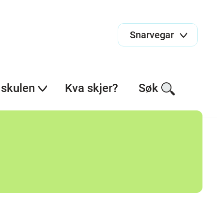
Snarvegar
skulen
Kva skjer?
Søk