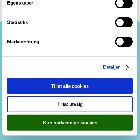
Egenskaper
y
k
k
Statistikk
e
v
Markedsføring
Kontakt oss
a
l
g
Detaljer
Tillat alle cookies
Cookie-erklæring
Tilgjengelegheitserklæring
Tillat utvalg
Ansvarleg redaktør Mats Bryne og Mona
Fossdal
Kun nødvendige cookies