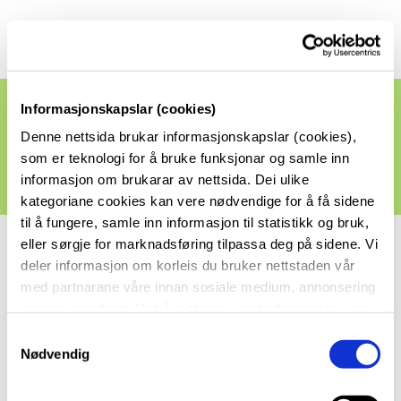
Informasjonskapslar (cookies)
Rutine ved klage på
Denne nettsida brukar informasjonskapslar (cookies),
undervisning
som er teknologi for å bruke funksjonar og samle inn
informasjon om brukarar av nettsida. Dei ulike
kategoriane cookies kan vere nødvendige for å få sidene
til å fungere, samle inn informasjon til statistikk og bruk,
eller sørgje for marknadsføring tilpassa deg på sidene. Vi
deler informasjon om korleis du bruker nettstaden vår
Rutine ved klage på undervisning
med partnarane våre innan sosiale medium, annonsering
og analysearbeid. Ved å nytte vala nedanfor samtykkjer
Her finn du informasjon og regelverk knytt til
klage på
du til at vi nyttar dei ulike cookies-kategoriane. Du kan
S
undervisning (PDF)
når du vil trekke samtykket ditt. Sjå meir om kva cookies
Nødvendig
a
vi brukar i
cookie-erklæringa
vår.
m
t