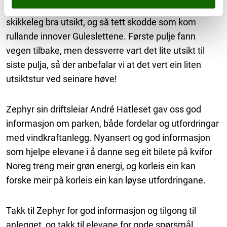
pulje på tur fekk ein spennande tur med først
skikkeleg bra utsikt, og så tett skodde som kom
rullande innover Guleslettene. Første pulje fann
vegen tilbake, men dessverre vart det lite utsikt til
siste pulja, så der anbefalar vi at det vert ein liten
utsiktstur ved seinare høve!
Zephyr sin driftsleiar André Hatleset gav oss god
informasjon om parken, både fordelar og utfordringar
med vindkraftanlegg. Nyansert og god informasjon
som hjelpe elevane i å danne seg eit bilete på kvifor
Noreg treng meir grøn energi, og korleis ein kan
forske meir på korleis ein kan løyse utfordringane.
Takk til Zephyr for god informasjon og tilgong til
anlegget, og takk til elevane for gode spørsmål,