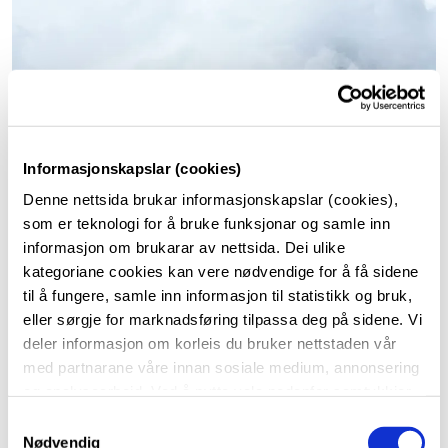
Informasjonskapslar (cookies)
Denne nettsida brukar informasjonskapslar (cookies),
som er teknologi for å bruke funksjonar og samle inn
informasjon om brukarar av nettsida. Dei ulike
kategoriane cookies kan vere nødvendige for å få sidene
til å fungere, samle inn informasjon til statistikk og bruk,
eller sørgje for marknadsføring tilpassa deg på sidene. Vi
deler informasjon om korleis du bruker nettstaden vår
med partnarane våre innan sosiale medium, annonsering
og analysearbeid. Ved å nytte vala nedanfor samtykkjer
du til at vi nyttar dei ulike cookies-kategoriane. Du kan
S
når du vil trekke samtykket ditt. Sjå meir om kva cookies
Nødvendig
a